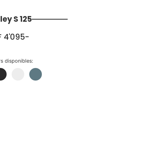
ey S 125
 4'095-
s disponibles: