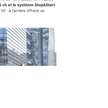
5 ch et le système Stop&Start
14″ à l’arrière offrent un