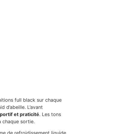
itions full black sur chaque
d d’abeille. L’avant
ortif et praticité
. Les tons
à chaque sortie.
me de refroidissement liquide