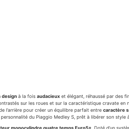
n
design
à la fois
audacieux
et élégant, réhaussé par des fin
trastés sur les roues et sur la caractéristique cravate en ni
 l’arrière pour créer un équilibre parfait entre
caractère sp
personnalité du Piaggio Medley S, prêt à libérer son style 
teur monocylindre quatre temps Euro5+
. Doté d’un systè